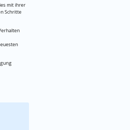
s mit ihrer 
 Schritte 
Verhalten 
neuesten 
ügung 