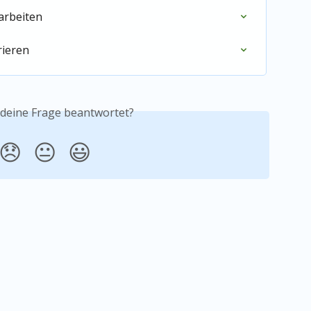
arbeiten
rieren
 deine Frage beantwortet?
😞
😐
😃