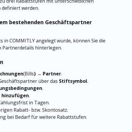
u drei Rabattstufen mit unterschiedlichen 
 definiert werden.
nem bestehenden Geschäftspartner 
ts in COMMITLY angelegt wurde, können Sie die 
 Partnerdetails hinterlegen.
en
echnungen
(Bills
) → Partner
.
eschäftspartner über das 
Stiftsymbol
.
lungsbedingungen
.
e hinzufügen
.
ahlungsfrist in Tagen.
rigen Rabatt- bzw. Skontosatz.
ng bei Bedarf für weitere Rabattstufen.